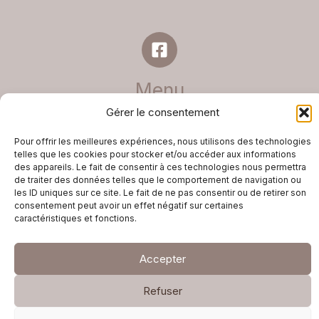
Menu
Gérer le consentement
Accueil
Gîte l’atelier
Pour offrir les meilleures expériences, nous utilisons des technologies
Gîte la voûte
telles que les cookies pour stocker et/ou accéder aux informations
des appareils. Le fait de consentir à ces technologies nous permettra
Avis
de traiter des données telles que le comportement de navigation ou
Plan d’accès
les ID uniques sur ce site. Le fait de ne pas consentir ou de retirer son
Contact
consentement peut avoir un effet négatif sur certaines
caractéristiques et fonctions.
Accepter
Tous droits réservés © 2026 Gîtes Saint Sers | Site créé par
Arborescence.
Refuser