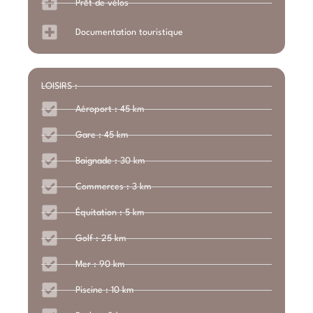
Prêt de vélos
Documentation touristique
LOISIRS :
Aéroport : 45 km
Gare : 45 km
Baignade : 30 km
Commerces : 3 km
Équitation : 5 km
Golf : 25 km
Mer : 90 km
Piscine : 10 km