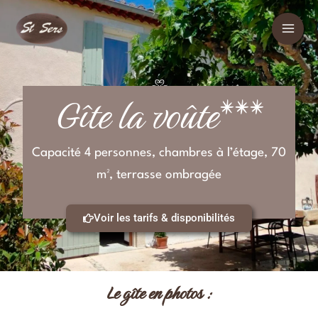
Aller
au
contenu
Gîte la voûte***
Capacité 4 personnes, chambres à l’étage, 70
m², terrasse ombragée
Voir les tarifs & disponibilités
Le gîte en photos :