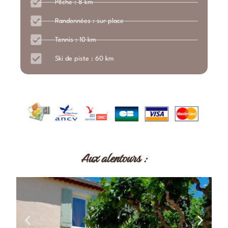
Pêche : 8 km
Randonnées : sur place
Tennis : 10 km
Ski de piste : 60 km
Aux alentours :